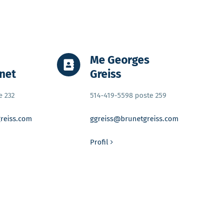
Me Georges
net
Greiss
e 232
514-419-5598 poste 259
reiss.com
ggreiss@brunetgreiss.com
Profil